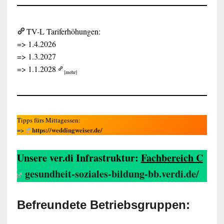
TV-L Tariferhöhungen:
=> 1.4.2026
=> 1.3.2027
=> 1.1.2028
[mehr]
Tipps fürs Mittagessen:
https://weddingweiser.de/
=>
Unsere ver.di Infrastruktur:
Fachbereich C
gesundheit-soziales-bildung-bb.verdi.de/
Befreundete Betriebsgruppen: