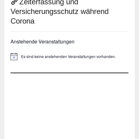
Zeiterfassung und
Versicherungsschutz während
Corona
Anstehende Veranstaltungen
Es sind keine anstehenden Veranstaltungen vorhanden.
H
i
n
w
e
i
s