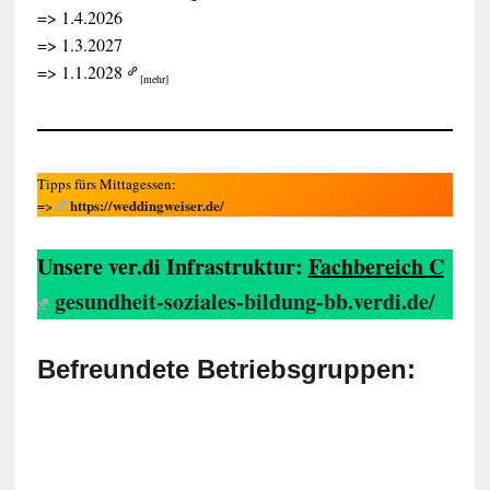
=> 1.4.2026
=> 1.3.2027
=> 1.1.2028
[mehr]
Tipps fürs Mittagessen:
https://weddingweiser.de/
=>
Unsere ver.di Infrastruktur:
Fachbereich C
gesundheit-soziales-bildung-bb.verdi.de/
Befreundete Betriebsgruppen: