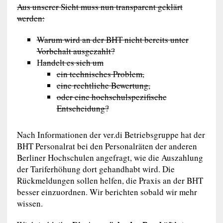
Aus unserer Sicht muss nun transparent geklärt
werden:
Warum wird an der BHT nicht bereits unter
Vorbehalt ausgezahlt?
H
andelt es sich um
ein technisches Problem,
eine rechtliche Bewertung,
oder eine hochschulspezifische
Entscheidung?
Nach Informationen der ver.di Betriebsgruppe hat der
BHT Personalrat bei den Personalräten der anderen
Berliner Hochschulen angefragt, wie die Auszahlung
der Tariferhöhung dort gehandhabt wird. Die
Rückmeldungen sollen helfen, die Praxis an der BHT
besser einzuordnen. Wir berichten sobald wir mehr
wissen.