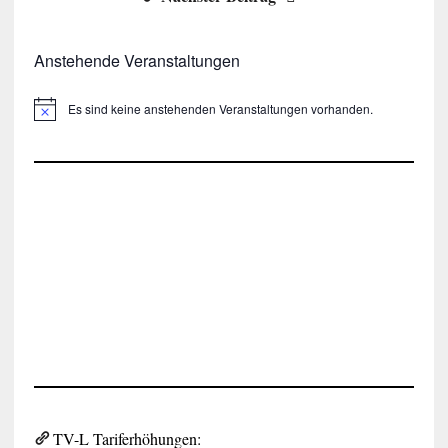
Anstehende Veranstaltungen
Es sind keine anstehenden Veranstaltungen vorhanden.
H
i
n
w
e
i
s
TV-L Tariferhöhungen: