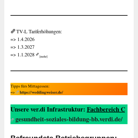
TV-L Tariferhöhungen:
=> 1.4.2026
=> 1.3.2027
=> 1.1.2028
[mehr]
Tipps fürs Mittagessen:
https://weddingweiser.de/
=>
Unsere ver.di Infrastruktur:
Fachbereich C
gesundheit-soziales-bildung-bb.verdi.de/