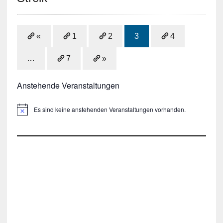
«
1
2
3
4
…
7
»
Anstehende Veranstaltungen
Es sind keine anstehenden Veranstaltungen vorhanden.
H
i
n
w
e
i
s