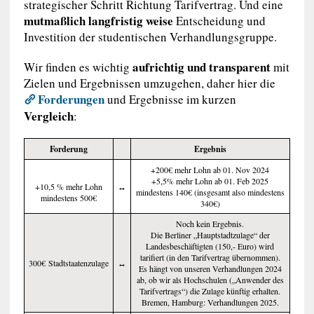
strategischer Schritt Richtung Tarifvertrag. Und eine
mutmaßlich langfristig weise
Entscheidung und
Investition der studentischen Verhandlungsgruppe.
aufrichtig und transparent
Wir finden es wichtig
mit
Zielen und Ergebnissen umzugehen, daher hier die
Forderungen
und Ergebnisse im kurzen
Vergleich
:
Forderung
Ergebnis
+200€ mehr Lohn ab 01. Nov 2024
+5,5% mehr Lohn ab 01. Feb 2025
+10,5 % mehr Lohn
↔️
mindestens 140€ (insgesamt also mindestens
mindestens 500€
340€)
Noch kein Ergebnis.
Die Berliner „Hauptstadtzulage“ der
Landesbeschäftigten (150,- Euro) wird
tarifiert (in den Tarifvertrag übernommen).
300€ Stadtstaatenzulage
↔️
Es hängt von unseren Verhandlungen 2024
ab, ob wir als Hochschulen („Anwender des
Tarifvertrags“) die Zulage künftig erhalten.
Bremen, Hamburg: Verhandlungen 2025.