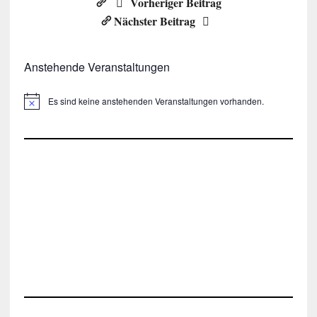
Vorheriger Beitrag
Nächster Beitrag
Anstehende Veranstaltungen
Es sind keine anstehenden Veranstaltungen vorhanden.
H
i
n
w
e
i
s