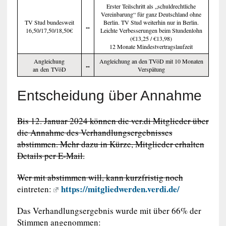
Erster Teilschritt als „schuldrechtliche
Vereinbarung“ für ganz Deutschland ohne
TV Stud bundesweit
Berlin. TV Stud weiterhin nur in Berlin.
↔️
16,50/17,50/18,50€
Leichte Verbesserungen beim Stundenlohn
(€13,25 / €13,98)
12 Monate Mindestvertragslaufzeit
Angleichung
Angleichung an den TVöD mit 10 Monaten
↔️
an den TVöD
Verspätung
Entscheidung über Annahme
Bis 12. Januar 2024 können die ver.di Mitglieder über
die Annahme des Verhandlungsergebnisses
abstimmen. Mehr dazu in Kürze, Mitglieder erhalten
Details per E-Mail.
Wer mit abstimmen will, kann kurzfristig noch
https://mitgliedwerden.verdi.de/
eintreten:
Das Verhandlungsergebnis wurde mit über 66% der
Stimmen angenommen: