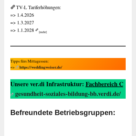
TV-L Tariferhöhungen:
=> 1.4.2026
=> 1.3.2027
=> 1.1.2028
[mehr]
Tipps fürs Mittagessen:
https://weddingweiser.de/
=>
Unsere ver.di Infrastruktur:
Fachbereich C
gesundheit-soziales-bildung-bb.verdi.de/
Befreundete Betriebsgruppen: