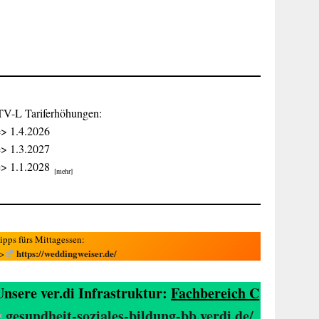
TV-L Tariferhöhungen:
> 1.4.2026
> 1.3.2027
> 1.1.2028
[mehr]
ipps fürs Mittagessen:
https://weddingweiser.de/
=>
Unsere ver.di Infrastruktur:
Fachbereich C
gesundheit-soziales-bildung-bb.verdi.de/