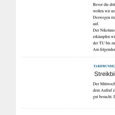
Bevor die dri
wollen wir no
Deswegen ruft
auf.
Der Nikolaust
erkämpfen wi
der TU bis z
Am folgenden
TARIFRUNDE2
Streikb
Der Mittwoch 
dem Aufruf zu
gut besucht.