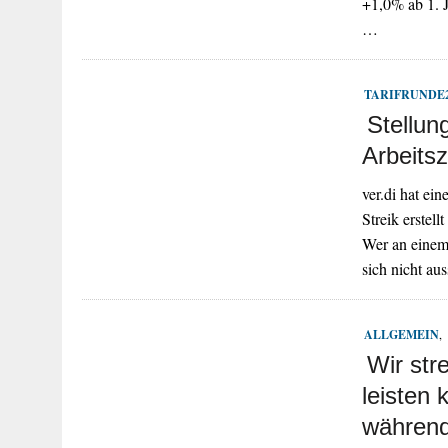
+1,0% ab 1. 
…
TARIFRUNDE2
Stellu
Arbeitsz
ver.di hat ei
Streik erstell
Wer an einem 
sich nicht au
ALLGEMEIN
,
Wir str
leisten 
während