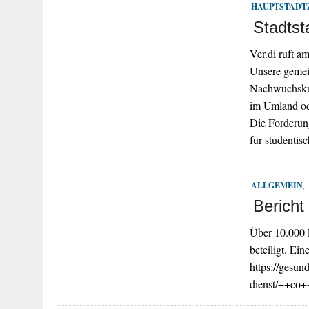
HAUPTSTADT
Stadtst
Ver.di ruft a
Unsere gemei
Nachwuchskräf
im Umland ode
Die Forderung
für studentis
ALLGEMEIN
,
Bericht
Über 10.000 
beteiligt. Ei
https://gesund
dienst/++co