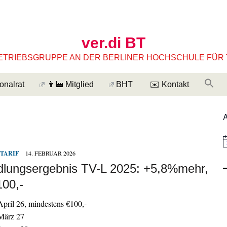
ver.di BT
ETRIEBSGRUPPE AN DER BERLINER HOCHSCHULE FÜR
onalrat
👩‍🏭 Mitglied
BHT
✉️ Kontakt
i
TARIF
14. FEBRUAR 2026
n
dlungsergebnis TV-L 2025: +5,8%mehr,
e
100,-
i
s
pril 26, mindestens €100,-
März 27