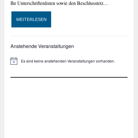
Ihr Unterschriftenlisten sowie den Beschlusstext…
WEITERLESEN
Anstehende Veranstaltungen
Es sind keine anstehenden Veranstaltungen vorhanden.
H
i
n
w
e
i
s