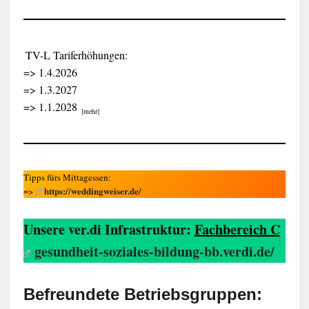
TV-L Tariferhöhungen:
=> 1.4.2026
=> 1.3.2027
=> 1.1.2028
[mehr]
Tipps fürs Mittagessen:
https://weddingweiser.de/
=>
Unsere ver.di Infrastruktur:
Fachbereich C
gesundheit-soziales-bildung-bb.verdi.de/
Befreundete Betriebsgruppen: