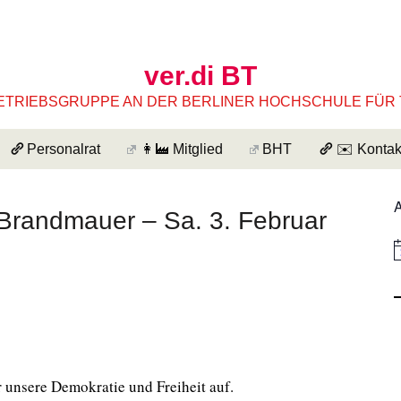
ver.di BT
ETRIEBSGRUPPE AN DER BERLINER HOCHSCHULE FÜR
Personalrat
👩‍🏭 Mitglied
BHT
✉️ Kontak
 Brandmauer – Sa. 3. Februar
i
n
e
i
s
 unsere Demokratie und Freiheit auf.