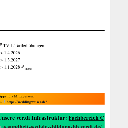
TV-L Tariferhöhungen:
> 1.4.2026
> 1.3.2027
> 1.1.2028
[mehr]
ipps fürs Mittagessen:
https://weddingweiser.de/
=>
Unsere ver.di Infrastruktur:
Fachbereich C
gesundheit-soziales-bildung-bb.verdi.de/