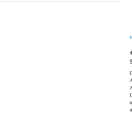
D
A
A
D
n