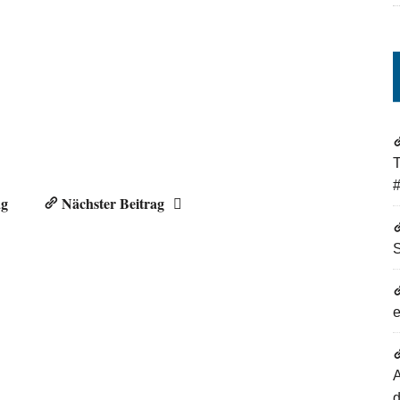
T
#
ag
Nächster Beitrag
A
d