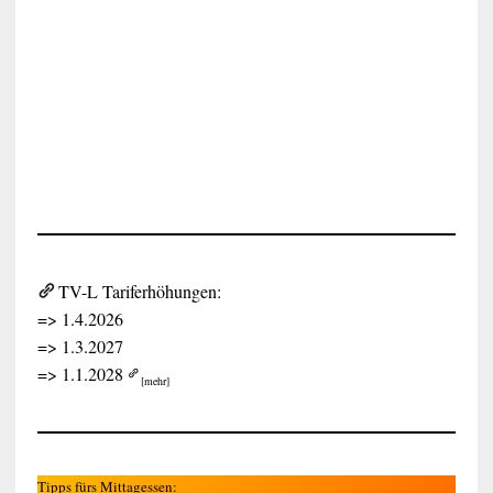
e
i
s
TV-L Tariferhöhungen:
=> 1.4.2026
=> 1.3.2027
=> 1.1.2028
[mehr]
Tipps fürs Mittagessen: