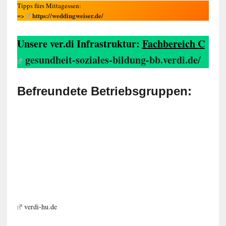
Tipps fürs Mittagessen:
https://weddingweiser.de/
=>
Unsere ver.di Infrastruktur:
Fachbereich C
gesundheit-soziales-bildung-bb.verdi.de/
Befreundete Betriebsgruppen:
verdi-hu.de