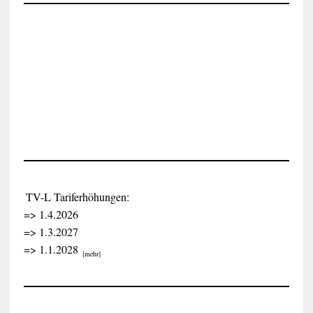
w
e
i
s
TV-L Tariferhöhungen:
=> 1.4.2026
=> 1.3.2027
=> 1.1.2028
[mehr]