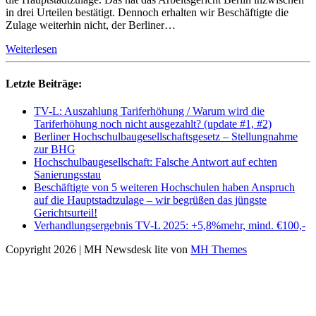
in drei Urteilen bestätigt. Dennoch erhalten wir Beschäftigte die
Zulage weiterhin nicht, der Berliner…
Weiterlesen
Letzte Beiträge:
TV-L: Auszahlung Tariferhöhung / Warum wird die
Tariferhöhung noch nicht ausgezahlt? (update #1, #2)
Berliner Hochschulbaugesellschaftsgesetz – Stellungnahme
zur BHG
Hochschulbaugesellschaft: Falsche Antwort auf echten
Sanierungsstau
Beschäftigte von 5 weiteren Hochschulen haben Anspruch
auf die Hauptstadtzulage – wir begrüßen das jüngste
Gerichtsurteil!
Verhandlungsergebnis TV-L 2025: +5,8%mehr, mind. €100,-
Copyright 2026 | MH Newsdesk lite von
MH Themes