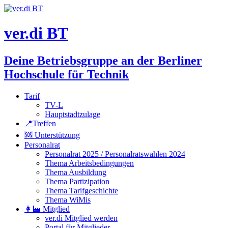
ver.di BT
Deine Betriebsgruppe an der Berliner
Hochschule für Technik
Tarif
TV-L
Hauptstadtzulage
📍Treffen
🆘 Unterstützung
Personalrat
Personalrat 2025 / Personalratswahlen 2024
Thema Arbeitsbedingungen
Thema Ausbildung
Thema Partizipation
Thema Tarifgeschichte
Thema WiMis
👩‍🏭 Mitglied
ver.di Mitglied werden
Portal für Mitglieder