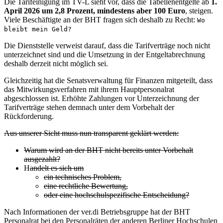
Die Tarifeinigung im TV-L sieht vor, dass die Tabellenentgelte ab
1.
April 2026 um 2,8 Prozent, mindestens aber 100 Euro
, steigen.
Viele Beschäftigte an der BHT fragen sich deshalb zu Recht:
Wo
bleibt mein Geld?
Die Dienststelle verweist darauf, dass die Tarifverträge noch nicht
unterzeichnet sind und die Umsetzung in der Entgeltabrechnung
deshalb derzeit nicht möglich sei.
Gleichzeitig hat die Senatsverwaltung für Finanzen mitgeteilt, dass
das Mitwirkungsverfahren mit ihrem Hauptpersonalrat
abgeschlossen ist. Erhöhte Zahlungen vor Unterzeichnung der
Tarifverträge stehen demnach unter dem Vorbehalt der
Rückforderung.
Aus unserer Sicht muss nun transparent geklärt werden:
Warum wird an der BHT nicht bereits unter Vorbehalt
ausgezahlt?
H
andelt es sich um
ein technisches Problem,
eine rechtliche Bewertung,
oder eine hochschulspezifische Entscheidung?
Nach Informationen der ver.di Betriebsgruppe hat der BHT
Personalrat bei den Personalräten der anderen Berliner Hochschulen