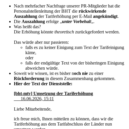
Nach mehrfacher Nachfrage unserer PR-Mitglieder hat die
Personalstellenleitung der BHT die
rückwirkende
Auszahlung
der Tariferhöhung per E-Mail
angekündigt
.
Die
Auszahlung
erfolge „
unter Vorbehal
t
„.
Was heißt das?
Die Erhöhung könnte
theoretisch
zurückgefordert werden.
Das würde aber nur passieren:
falls es zu keiner Einigung zum Text der Tarifeinigung
käme,
oder
falls der endgültige Text von der bisheringen Einigung
abweichen würde.
Soweit wir wissen, ist es bisher n
och nie
zu einer
Rückforderung
in diesem Zusammenhang gekommen.
Hier der Text der Dienststelle:
[bht-mtv] Umsetzung der Tariferhöhung
___16.06.2026, 15:11
Liebe Mitarbeitende,
ich freue mich, Ihnen mitteilen zu können, dass wir die
Tariferhöhung aus dem Tarifabschluss der Länder nun