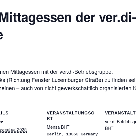
ttagessen der ver.di
e
en Mittagessen mit der ver.di-Betriebsgruppe.
ks (Richtung Fenster Luxemburger Straße) zu finden sei
heinen – auch von nicht gewerkschaftlich organisierten 
ILS
VERANSTALTUNGSO
VERANSTAL
RT
m:
ver.di-Betriebs
Mensa BHT
BHT
ovember 2025
Berlin
,
13353
Germany